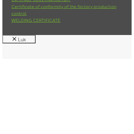
Certificate of conformity of the factory production
control
WELDING CERTIFICATE
Luk