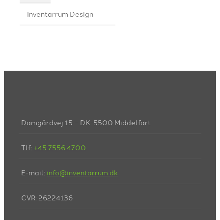
Inventarrum Design
Damgårdvej 15 – DK-5500 Middelfart
Tlf:
+45 7556 4700
E-mail:
info@inventarrum.dk
CVR: 26224136