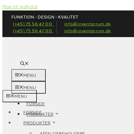
Hop til indhold
FUNKTION - DESIGN - KVALITET
(+45) 75 56 47 00
info@inventarrum.dk
(+45) 75 56 47 00
info@inventarrum.dk
MENU
MENU
MENU
FORSIDE
FORSIDE
PRODUKTER
PRODUKTER
AFFALDSBEHOLDERE