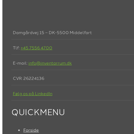
Damgårdvej 15 – DK-5500 Middelfart
Tlf:
+45 7556 4700
E-mail:
info@inventarrum.dk
CVR: 26224136
Følg os på LinkedIn
QUICKMENU
Forside