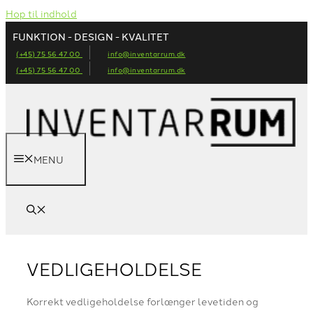
Hop til indhold
FUNKTION - DESIGN - KVALITET
(+45) 75 56 47 00
info@inventarrum.dk
(+45) 75 56 47 00
info@inventarrum.dk
MENU
VEDLIGEHOLDELSE
Korrekt vedligeholdelse forlænger levetiden og