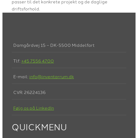
passer til det konkrete projekt og de daglige
driftsforhold.
Damgårdvej 15 – DK-5500 Middelfart
Tlf:
+45 7556 4700
E-mail:
info@inventarrum.dk
CVR: 26224136
Følg os på LinkedIn
QUICKMENU