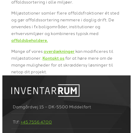
affaldssortering i alle miljøer.
Miljøstationer samler flere affaldsfraktioner ét sted
og gør affaldssortering nemmere i daglig drift. De
anvendes i fx boligområder, institutioner og
erhvervsmiljøer og kombineres typisk med
affaldsbeholdere.
Mange af vores
overdækninger
kan modificeres til
miljøstationer.
Kontakt os
for at høre mere om de
mange muligheder for at skræddersy løsninger til
netop dit projekt.
Damgårdvej 15 – DK-5500 Middelfart
Tlf:
+45 7556 4700