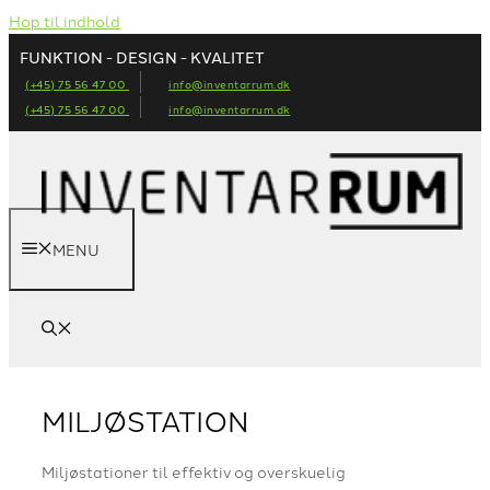
Hop til indhold
FUNKTION - DESIGN - KVALITET
(+45) 75 56 47 00
info@inventarrum.dk
(+45) 75 56 47 00
info@inventarrum.dk
MENU
MILJØSTATION
Miljøstationer til effektiv og overskuelig