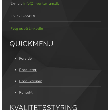
E-mail:
info@inventarrum.dk
CVR: 26224136
Følg os på LinkedIn
QUICKMENU
Forside
Produkter
Produktionen
Kontakt
KVALITETSSTYRING