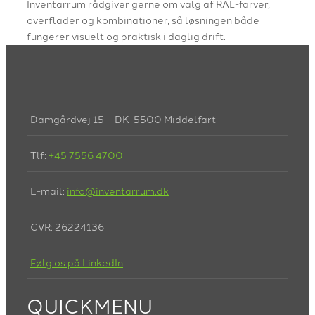
Inventarrum rådgiver gerne om valg af RAL-farver,
overflader og kombinationer, så løsningen både
fungerer visuelt og praktisk i daglig drift.
Damgårdvej 15 – DK-5500 Middelfart
Tlf:
+45 7556 4700
E-mail:
info@inventarrum.dk
CVR: 26224136
Følg os på LinkedIn
QUICKMENU