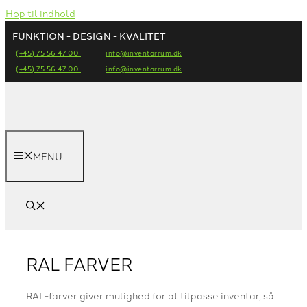
Hop til indhold
FUNKTION - DESIGN - KVALITET
(+45) 75 56 47 00
info@inventarrum.dk
(+45) 75 56 47 00
info@inventarrum.dk
MENU
RAL FARVER
RAL-farver giver mulighed for at tilpasse inventar, så