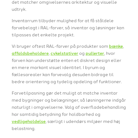
det matcher omgivelsernes arkitektur og visuelle
udtryk.
Inventarrum tilbyder mulighed for at få ståldele
farvebelagt i RAL-farver, så inventar og løsninger kan
tilpasses det enkelte projekt.
Vi bruger oftest RAL-farver på produkter som
bænke
,
affaldsbeholdere
,
cykelstativer
og
pullerter
, hvor
farven kan understøtte enten et diskret design eller
en mere markant visuel identitet. I byrum og
fællesarealer kan farvevalg desuden bidrage til
bedre orientering og tydelig opdeling af funktioner.
Farvetilpasning gør det muligt at matche inventar
med bygninger og belægninger, så løsningerne indgår
naturligt i omgivelserne. Valg af overfladebehandling
har samtidig betydning for holdbarhed og
vedligeholdelse
, særligt i udendørs miljøer med høj
belastning.