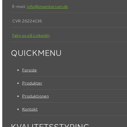
E-mail:
info@inventarrum.dk
CVR: 26224136
Følg os på LinkedIn
QUICKMENU
Forside
Produkter
Produktionen
Kontakt
KVALITETSSTYRING